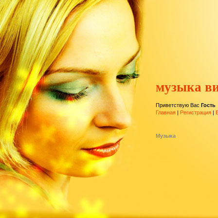
музыка ви
Приветствую Вас
Гость
Главная
|
Регистрация
|
Музыка