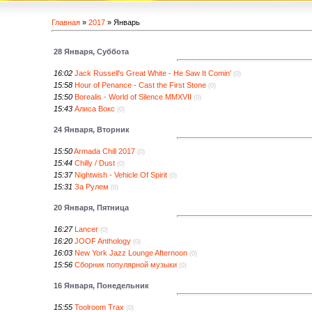
Главная
»
2017
»
Январь
28 Января, Суббота
16:02
Jack Russell's Great White - He Saw It Comin'
(0)
15:58
Hour of Penance - Cast the First Stone
(0)
15:50
Borealis - World of Silence MMXVII
(0)
15:43
Алиса Вокс
(0)
24 Января, Вторник
15:50
Armada Chill 2017
(0)
15:44
Chilly / Dust
(0)
15:37
Nightwish - Vehicle Of Spirit
(0)
15:31
За Рулем
(0)
20 Января, Пятница
16:27
Lancer
(0)
16:20
JOOF Anthology
(0)
16:03
New York Jazz Lounge Afternoon
(0)
15:56
Сборник популярной музыки
(0)
16 Января, Понедельник
15:55
Toolroom Trax
(0)