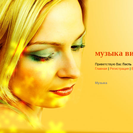
музыка ви
Приветствую Вас
Гость
Главная
|
Регистрация
|
Музыка