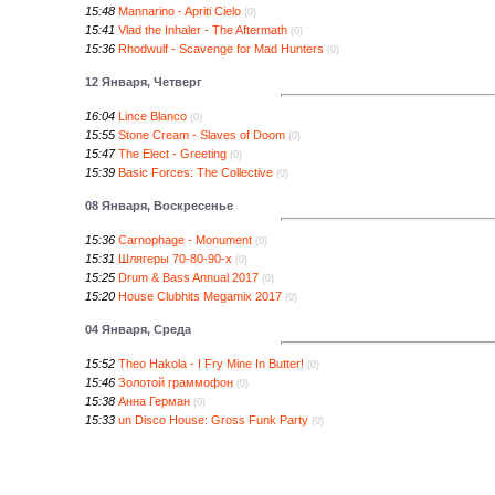
15:48
Mannarino - Apriti Cielo
(0)
15:41
Vlad the Inhaler - The Aftermath
(0)
15:36
Rhodwulf - Scavenge for Mad Hunters
(0)
12 Января, Четверг
16:04
Lince Blanco
(0)
15:55
Stone Cream - Slaves of Doom
(0)
15:47
The Elect - Greeting
(0)
15:39
Basic Forces: The Collective
(0)
08 Января, Воскресенье
15:36
Carnophage - Monument
(0)
15:31
Шлягеры 70-80-90-х
(0)
15:25
Drum & Bass Annual 2017
(0)
15:20
House Clubhits Megamix 2017
(0)
04 Января, Среда
15:52
Theo Hakola - I Fry Mine In Butter!
(0)
15:46
Золотой граммофон
(0)
15:38
Анна Герман
(0)
15:33
un Disco House: Gross Funk Party
(0)