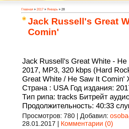
Главная
»
2017
»
Январь
»
28
Jack Russell's Great W
Comin'
Jack Russell's Great White - He 
2017, MP3, 320 kbps (Hard Rock
Great White / He Saw It Comin'
Страна : USA Год издания: 20
Тип рипа: tracks Битрейт аудио
Продолжительность: 40:33 слу
Просмотров:
780
|
Добавил:
osoba
28.01.2017
|
Комментарии (0)