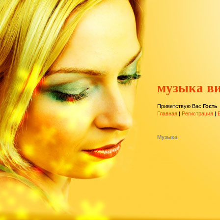
музыка ви
Приветствую Вас
Гость
Главная
|
Регистрация
|
Музыка