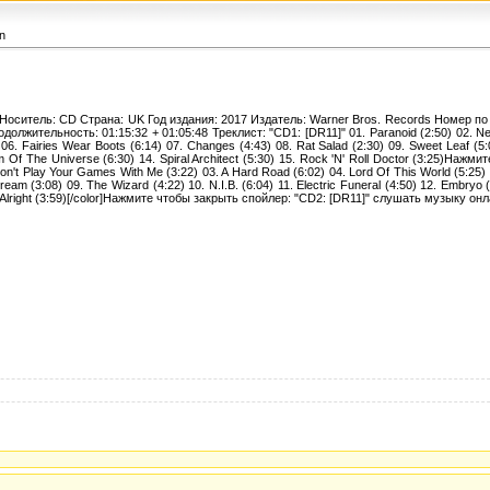
n
al Носитель: CD Страна: UK Год издания: 2017 Издатель: Warner Bros. Records Номер по 
олжительность: 01:15:32 + 01:05:48 Треклист: "CD1: [DR11]" 01. Paranoid (2:50) 02. Nev
06. Fairies Wear Boots (6:14) 07. Changes (4:43) 08. Rat Salad (2:30) 09. Sweet Leaf (5:
 Of The Universe (6:30) 14. Spiral Architect (5:30) 15. Rock 'N' Roll Doctor (3:25)Нажм
n't Play Your Games With Me (3:22) 03. A Hard Road (6:02) 04. Lord Of This World (5:25) 0
am (3:08) 09. The Wizard (4:22) 10. N.I.B. (6:04) 11. Electric Funeral (4:50) 12. Embryo (0:
It's Alright (3:59)[/color]Нажмите чтобы закрыть спойлер: "CD2: [DR11]" слушать музыку он