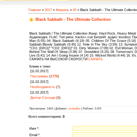
Главная
»
2017
»
Февраль
»
05
» Black Sabbath - The Ultimate Collectio
Black Sabbath - The Ultimate Collection
Black Sabbath / The Ultimate Collection Жанр: Hard Rock, Heavy Met
Аудиокодек: FLAC Тип рипа: tracks+.cue Битрейт аудио: lossless Прод
Man (5:55) 04. Black Sabbath (6:19) 05. Children Of The Grave (5:16) 
Sabbath Bloody Sabbath (5:45) 12. Hole In The Sky (3:59) 13. Symptom
"CD1: [DR11]" "CD2: [DR11]" 01. Dirty Women (7:09) 02. Evil Woman, Do
Behind The Wall Of Sleep (3:38) 07. Snowblind (5:25) 08. Tomorrow's Dre
Live (5:41) 14. Am I Going Insane (4:14) 15. Wicked World (4:44) 16. 
СКАЧАТЬ НА ВЫСОКОЙ СКОРОСТИ:
СКАЧАТЬ
Ближе к теме:
[11.02.2017]
Пассажиры
(
1770
)
[11.02.2017]
Необходимость
(
7
)
[11.02.2017]
Доктор Стрэндж
(
5
)
Просмотров
:
1443
|
Добавил
:
osoba4ka
|
Рейтинг
:
0.0
/
0
Всего комментариев
:
0
Имя *:
Email *: