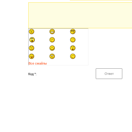
Все смайлы
Код *: