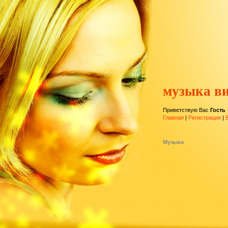
музыка ви
Приветствую Вас
Гость
Главная
|
Регистрация
|
Музыка