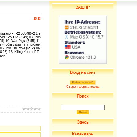
ВАШ IP
15:33
каталогу: R2 558485-2.1 2
er Say Die (3:49) 03. Iron
05) 10. War Pigs (7:55) 11.
ите чтобы закрыть спойлер:
5. Into The Void (6:12) 06.
28) 13. Killing Yourself To
лайн
Вход на сайт
Войти через uID
Старая форма входа
Поиск
Здесь
Календарь