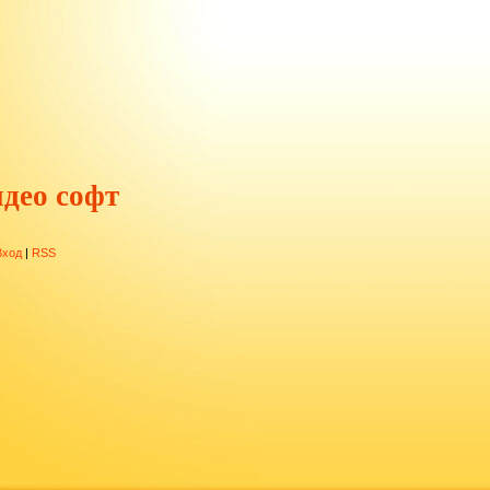
део софт
Вход
|
RSS