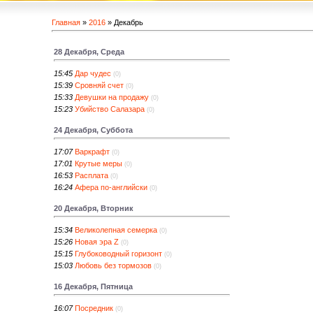
Главная
»
2016
»
Декабрь
28 Декабря, Среда
15:45
Дар чудес
(0)
15:39
Сровняй счет
(0)
15:33
Девушки на продажу
(0)
15:23
Убийство Салазара
(0)
24 Декабря, Суббота
17:07
Варкрафт
(0)
17:01
Крутые меры
(0)
16:53
Расплата
(0)
16:24
Афера по-английски
(0)
20 Декабря, Вторник
15:34
Великолепная семерка
(0)
15:26
Новая эра Z
(0)
15:15
Глубоководный горизонт
(0)
15:03
Любовь без тормозов
(0)
16 Декабря, Пятница
16:07
Посредник
(0)