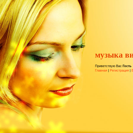
музыка ви
Приветствую Вас
Гость
Главная
|
Регистрация
|