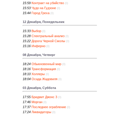
15:59
Контракт на убийство
(0)
15:53
Чудо на Гудзоне
(0)
15:44
Город Греха
(0)
12 Декабря, Понедельник
15:33
Выбор
(0)
15:28
Спектральный анализ
(0)
15:22
Дорога Черной Смолы
(0)
15:16
Инферно
(0)
08 Декабря, Четверг
18:24
Обыкновенный мир
(0)
18:16
Трансформация
(0)
18:10
Холлеры
(0)
18:04
Осада Жадовиля
(0)
03 Декабря, Суббота
17:55
Бриджит Джонс 3
(0)
17:46
Морган
(0)
17:37
Последнее ограбление
(0)
17:24
Ликвидаторы
(0)