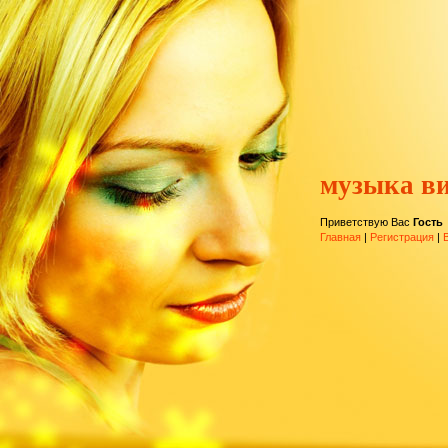
музыка ви
Приветствую Вас
Гость
Главная
|
Регистрация
|