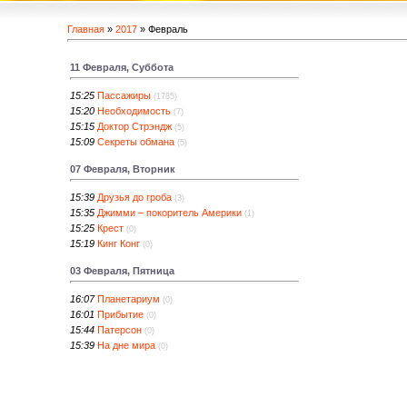
Главная
»
2017
»
Февраль
11 Февраля, Суббота
15:25
Пассажиры
(1785)
15:20
Необходимость
(7)
15:15
Доктор Стрэндж
(5)
15:09
Секреты обмана
(5)
07 Февраля, Вторник
15:39
Друзья до гроба
(3)
15:35
Джимми – покоритель Америки
(1)
15:25
Крест
(0)
15:19
Кинг Конг
(0)
03 Февраля, Пятница
16:07
Планетариум
(0)
16:01
Прибытие
(0)
15:44
Патерсон
(0)
15:39
На дне мира
(0)